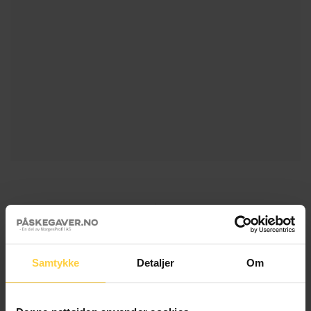
Telenor
TV2
Samtykke
Detaljer
Om