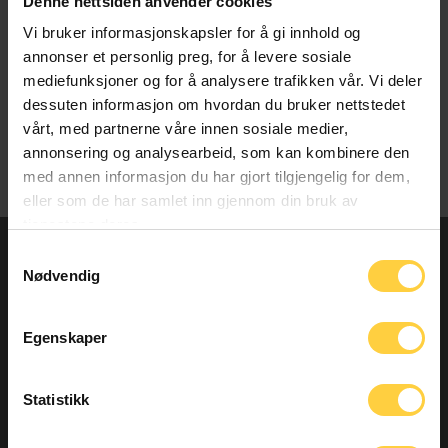
Denne nettsiden anvender cookies
Vi bruker informasjonskapsler for å gi innhold og
annonser et personlig preg, for å levere sosiale
mediefunksjoner og for å analysere trafikken vår. Vi deler
dessuten informasjon om hvordan du bruker nettstedet
vårt, med partnerne våre innen sosiale medier,
annonsering og analysearbeid, som kan kombinere den
IF FORSIKRING
TV2
med annen informasjon du har gjort tilgjengelig for dem,
eller som de har samlet inn gjennom din bruk av
tjenestene deres.
Samtykkevalg
PÅSKEGAVER.NO
Nødvendig
Påskegaver.no er en del av
NorgesProfil AS
.
Egenskaper
Vi leverer påskegaver til bedrifter i hele Norge! Ta kontakt
med oss i dag for hjelp til valg av gave, distribusjon og
Statistikk
personlig hilsen i forsendelsen.