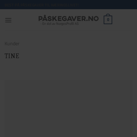
Skip
BEST PÅ PÅSKEGAVER TIL NÆRINGSLIVET!
to
content
0
Kunder
TINE