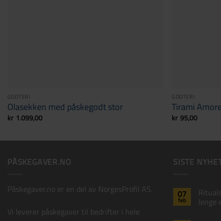
GODTERI
GODTERI
Olasekken med påskegodt stor
Tirami Amor
kr
1.099,00
kr
95,00
PÅSKEGAVER.NO
SISTE NYHE
Påskegaver.no er en del av
NorgesProfil AS
.
Ritual
07
feb
lenge 
Vi leverer påskegaver til bedrifter i hele
Ingen
komment