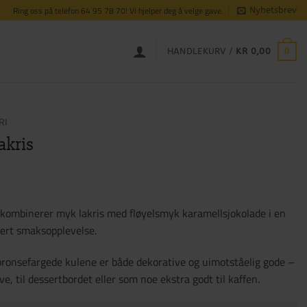
Ring oss på telefon 64 95 78 70! Vi hjelper deg å velge gave.
Nyhetsbrev
0
HANDLEKURV /
KR
0,00
RI
akris
 kombinerer myk lakris med fløyelsmyk karamellsjokolade i en
sert smaksopplevelse.
 bronsefargede kulene er både dekorative og uimotståelig gode –
ve, til dessertbordet eller som noe ekstra godt til kaffen.