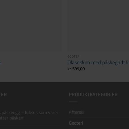
GODTERI
e
Olasekken med påskegodt li
kr
599,00
TER
PRODUKTKATEGORIER
Afterski
s påskeegg – luksus som varer
etter påsken!
Godteri
arer