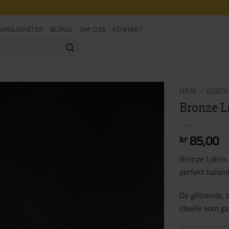
SMULIGHETER
BLOGG
OM OSS
KONTAKT
HJEM
/
GODTE
Bronze L
85,00
kr
Bronze Lakris
perfekt balan
De glitrende,
ideelle som ga