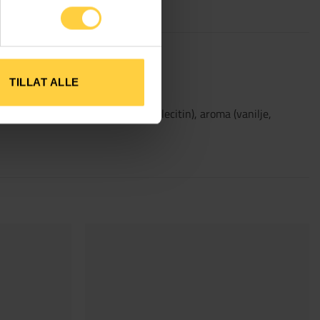
TILLAT ALLE
 E202, salmiakk, emulgator (soyalecitin), aroma (vanilje,