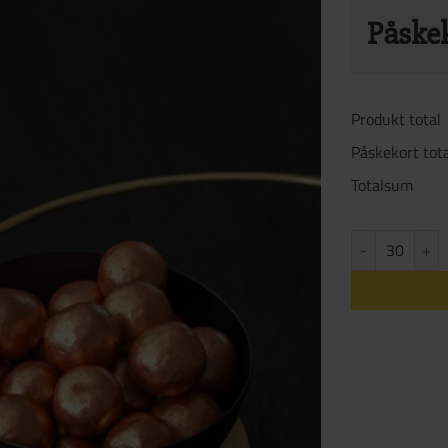
Påske
Legg ti
Produkt total
15 NOK p
Påskekort tot
skriv di
Totalsum
på baksi
kan dere
Bronze Lakris an
overleve
Velg Påske