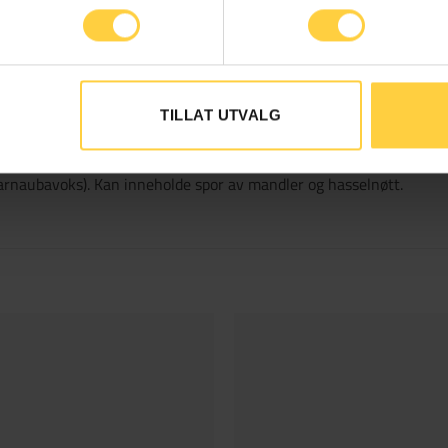
TILLAT UTVALG
invertsukker, lakris, salt, stabilisator E420, konserveringsmiddel
karnaubavoks). Kan inneholde spor av mandler og hasselnøtt.