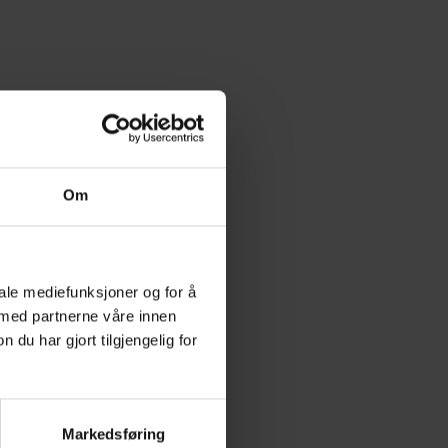
kekort A
+
15,00
Påskekort B
+
15,00
kr
kr
Om
iale mediefunksjoner og for å
 med partnerne våre innen
u har gjort tilgjengelig for
kekort C
+
15,00
Påskekort D
+
15,00
kr
kr
Markedsføring