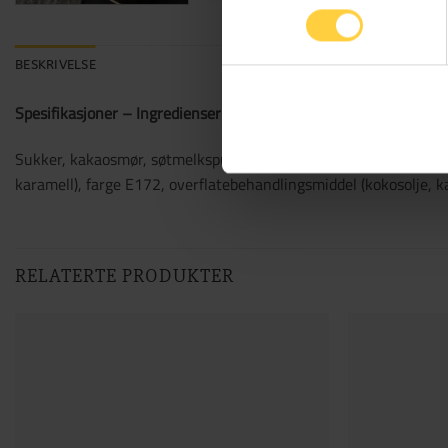
BESKRIVELSE
Spesifikasjoner – Ingredienser
Sukker, kakaosmør, søtmelkspulver, sirup, maismel, kakaomasse, 
karamell), farge E172, overflatebehandlingsmiddel (kokosolje, 
RELATERTE PRODUKTER