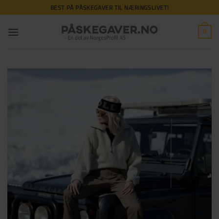
Skip
BEST PÅ PÅSKEGAVER TIL NÆRINGSLIVET!
to
content
0