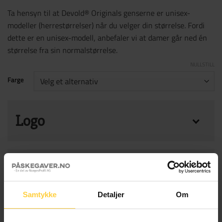
Ta hensyn til at Devold® Originals genserne er unisex-
modeller (herrestørrelser) når du velger din størrelse. Fordi
dette er en unisex-modell, anbefaler vi at damer går ned én
størrelse fra sin normalstørrelse.
NULLSTILL
Farge
Logo
Ønsker dere logo på produktene?
Påskekort
Ønsker logo på produkt
Samtykke
Detaljer
Om
Legg til et hyggelig Påskekort sammen med
Produkt total
gaven for kun 15 NOK per stk. Mindre enn 25