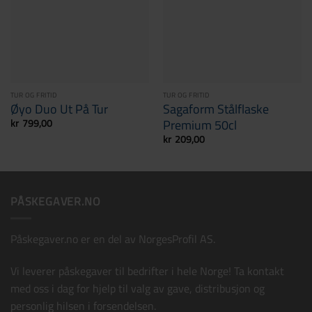
Påskekort B
+
15,00
kr
TUR OG FRITID
TUR OG FRITID
Øyo Duo Ut På Tur
Sagaform Stålflaske
Premium 50cl
kr
799,00
kr
209,00
PÅSKEGAVER.NO
Påskegaver.no er en del av
NorgesProfil AS
.
Påskekort C
+
15,00
kr
Vi leverer påskegaver til bedrifter i hele Norge! Ta kontakt
med oss i dag for hjelp til valg av gave, distribusjon og
personlig hilsen i forsendelsen.