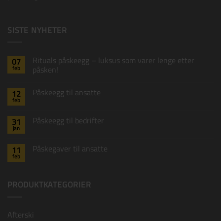
SISTE NYHETER
Rituals påskeegg – luksus som varer lenge etter
07
feb
påsken!
Ingen
kommentarer
Påskeegg til ansatte
12
til
Rituals
feb
Ingen
påskeegg
kommentarer
–
til
luksus
Påskeegg til bedrifter
31
Påskeegg
som
jan
til
varer
Ingen
ansatte
lenge
kommentarer
Påskekort D
+
15,00
kr
til
etter
Påskegaver til ansatte
11
Påskeegg
påsken!
feb
til
Ingen
bedrifter
kommentarer
til
Påskegaver
PRODUKTKATEGORIER
til
ansatte
Afterski