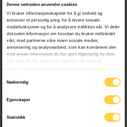
Påskekort total
Denne nettsiden anvender cookies
stk: Blank bakside på kortet, skriv din egen
Totalsum
Vi bruker informasjonskapsler for å gi innhold og
hilsen. 25 + stk: Vi trykker deres hilsen og
annonser et personlig preg, for å levere sosiale
logo på baksiden av kortet. 50 + stk: Ved
mediefunksjoner og for å analysere trafikken vår. Vi deler
Devold Nansen Unisex Zip Neck antall
levering av trykklar fil kan dere også få egen
dessuten informasjon om hvordan du bruker nettstedet
fremside. Vi tar kontakt for overlevering av
vårt, med partnerne våre innen sosiale medier,
LEGG I HANDLEKURV
hilsen og logo
annonsering og analysearbeid, som kan kombinere den
med annen informasjon du har gjort tilgjengelig for dem,
Velg Påskekort
eller som de har samlet inn gjennom din bruk av
tjenestene deres.
Samtykkevalg
Nødvendig
BESKRIVELSE
TILLEGGSINFORMASJON
Egenskaper
Devold Nansen ullgenser med glidelås-hals er en klassisk
Devold genser, kjent gjennom flere tiår og fortsatt like
Statistikk
populær. Nansen-serien er oppkalt etter en av våre største