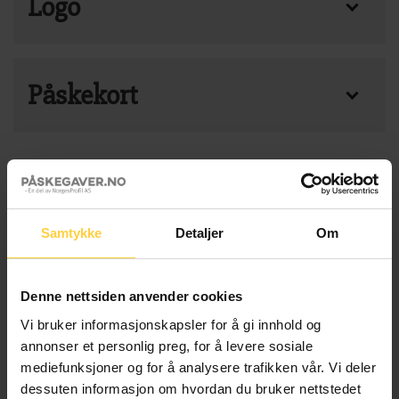
Logo
Ønsker dere logo på produktene?
Påskekort
Ønsker logo på produkt
Legg til et hyggelig Påskekort sammen med
Produkt total
gaven for kun 15 NOK per stk. Mindre enn 25
Påskekort total
stk: Blank bakside på kortet, skriv din egen
Totalsum
hilsen. 25 + stk: Vi trykker deres hilsen og
Samtykke
Detaljer
Om
logo på baksiden av kortet. 50 + stk: Ved
Elvang Elegance Håndklepakke 4pk Sand antall
levering av trykklar fil kan dere også få egen
LEGG I HANDLEKURV
Denne nettsiden anvender cookies
fremside. Vi tar kontakt for overlevering av
Vi bruker informasjonskapsler for å gi innhold og
hilsen og logo
annonser et personlig preg, for å levere sosiale
mediefunksjoner og for å analysere trafikken vår. Vi deler
Velg Påskekort
dessuten informasjon om hvordan du bruker nettstedet