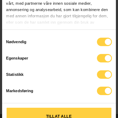
vårt, med partnerne våre innen sosiale medier,
RELATERTE PRODUKTER
annonsering og analysearbeid, som kan kombinere den
med annen informasjon du har gjort tilgjengelig for dem,
eller som de har samlet inn gjennom din bruk av
tjenestene deres.
Samtykkevalg
Nødvendig
Egenskaper
HJEM OG HYGGE
AFTERSKI
Statistikk
Rituals: The Ritual of
Yatzy med Kvikk Lunsj
Yozakura Gavesett
inkl logomerking
Påskekort A
+
kr
15,00
Medium
kr
79,00
Markedsføring
kr
389,00
TILLAT ALLE