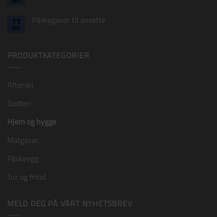
varer
Ingen
ansatte
lenge
kommentarer
til
etter
Påskegaver til ansatte
11
Påskeegg
påsken!
feb
til
Ingen
bedrifter
kommentarer
til
Påskegaver
PRODUKTKATEGORIER
til
ansatte
Påskekort C
+
kr
15,00
Afterski
Godteri
Hjem og hygge
Matgaver
Påskeegg
Tur og fritid
MELD DEG PÅ VÅRT NYHETSBREV