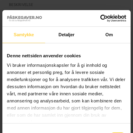
BESKRIVELSE
Gi dine ansatte og kunder en smakfull og eksklusiv gave
med vår Godteboks 500g! Fylt med deilige innpakkede
biter med sjokolade pakket i en elegant metallboks, er
Samtykke
Detaljer
Om
dette den perfekte gaven som garantert vil spre
påskeglede!
Denne nettsiden anvender cookies
RELATERTE PRODUKTER
Vi bruker informasjonskapsler for å gi innhold og
annonser et personlig preg, for å levere sosiale
mediefunksjoner og for å analysere trafikken vår. Vi deler
dessuten informasjon om hvordan du bruker nettstedet
vårt, med partnerne våre innen sosiale medier,
annonsering og analysearbeid, som kan kombinere den
med annen informasjon du har gjort tilgjengelig for dem,
eller som de har samlet inn gjennom din bruk av
tjenestene deres.
Samtykkevalg