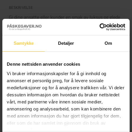
BESKRIVELSE
Gi dine ansatte eller kunder en smak av luksus og glede
med vår eksklusive Gullegg 18 cm med påskeklassikere.
Fylt med de mest kjente påskegodteriene, er dette den
perfekte gaven som viser takknemlighet og omtanke.
Samtykke
Detaljer
Om
Med en blanding av Kvikk Lunsj, Melkesjokolade, Kolibri
Marsipanegg og mye mer, vil mottakerne dine føle seg
verdsatt og spesielle.
Denne nettsiden anvender cookies
Vi bruker informasjonskapsler for å gi innhold og
RELATERTE PRODUKTER
annonser et personlig preg, for å levere sosiale
mediefunksjoner og for å analysere trafikken vår. Vi deler
dessuten informasjon om hvordan du bruker nettstedet
vårt, med partnerne våre innen sosiale medier,
annonsering og analysearbeid, som kan kombinere den
med annen informasjon du har gjort tilgjengelig for dem,
eller som de har samlet inn gjennom din bruk av
tjenestene deres.