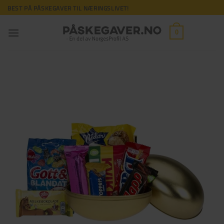
Skip
BEST PÅ PÅSKEGAVER TIL NÆRINGSLIVET!
to
content
0