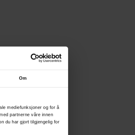
kekort A
+
15,00
Påskekort B
+
15,00
kr
kr
Om
iale mediefunksjoner og for å
 med partnerne våre innen
u har gjort tilgjengelig for