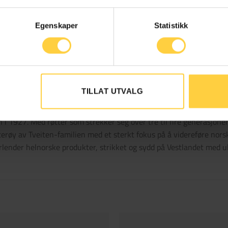
Egenskaper
Statistikk
Pås
TILLAT UTVALG
n i 1927. Med røtter som strekker seg over tre til fire generasjone
sterøy av Tveiten-familien med et sterkt fokus på å videreføre nor
ender helnorske produkter, strikket og sydd på Vestlandet med ull 