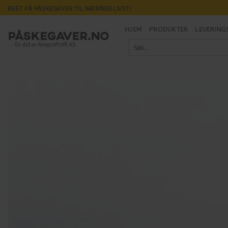
Skip
BEST PÅ PÅSKEGAVER TIL NÆRINGSLIVET!
to
content
HJEM
PRODUKTER
LEVERING
Søk
etter: