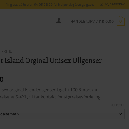
Ring oss på telefon 64 95 78 70! Vi hjelper deg å velge gave.
Nyhetsbrev
0
HANDLEKURV /
KR
0,00
 FRITID
r Island Orginal Unisex Ullgenser
0
isex original Islender-genser laget i 100 % norsk ull.
elsene S-XXL, vi tar kontakt for størrelsesfordeling.
NULLSTILL