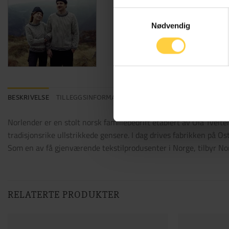
Samtykkevalg
Nødvendig
BESKRIVELSE
TILLEGGSINFORMASJON
Norlender er en stolt norsk familiebedrift etablert av Ola Tveite
tradisjonsrike ullstrikkede gensere. I dag drives fabrikken på O
Som en av få gjenværende tekstilprodusenter i Norge, tilbyr Norl
RELATERTE PRODUKTER