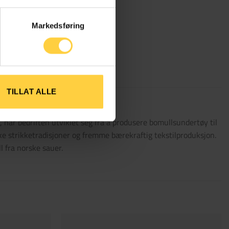
Markedsføring
kekort C
+
15,00
Påskekort D
+
15,00
kr
kr
TILLAT ALLE
r, har bedriften utviklet seg fra å produsere bomullsundertøy til
ske strikketradisjoner og fremme bærekraftig tekstilproduksjon.
fra norske sauer​​.