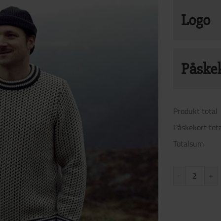
Logo
Ønsker 
Påske
Øns
Legg ti
Produkt total
15 NOK p
Påskekort tot
skriv di
Totalsum
på baksi
kan dere
Norlender Island
overleve
Velg Påske