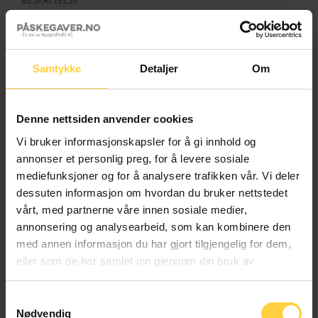
BESKRIVELSE
Gi ansatte og kunder en smak av luksus denne påsken
med vårt eksklusive Påskeegg fylt med deilig smågodt og
sjokolade! Våre resirkulerbare porsjonsposer sikrer at
Samtykke
Detaljer
Om
hver bit er fersk og smakfull.
RELATERTE PRODUKTER
Denne nettsiden anvender cookies
Vi bruker informasjonskapsler for å gi innhold og
annonser et personlig preg, for å levere sosiale
mediefunksjoner og for å analysere trafikken vår. Vi deler
Bestselger!
Bestselger!
dessuten informasjon om hvordan du bruker nettstedet
vårt, med partnerne våre innen sosiale medier,
annonsering og analysearbeid, som kan kombinere den
med annen informasjon du har gjort tilgjengelig for dem,
eller som de har samlet inn gjennom din bruk av
tjenestene deres.
AFTERSKI
AFTERSKI
Samtykkevalg
Olasekken med
Turtaska med påskeegg
Nødvendig