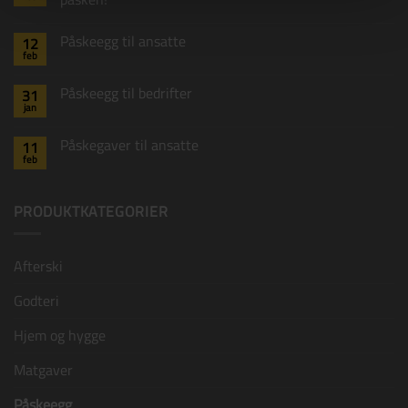
Ingen
kommentarer
Påskeegg til ansatte
12
til
Rituals
feb
Ingen
påskeegg
kommentarer
–
til
luksus
Påskeegg til bedrifter
31
Påskeegg
som
jan
til
varer
Ingen
ansatte
lenge
kommentarer
til
etter
Påskegaver til ansatte
11
Påskeegg
påsken!
feb
til
Ingen
bedrifter
kommentarer
til
Påskegaver
PRODUKTKATEGORIER
til
ansatte
Afterski
Godteri
Hjem og hygge
Matgaver
Påskeegg