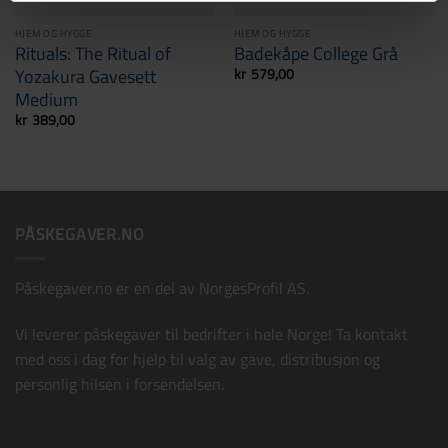
HJEM OG HYGGE
HJEM OG HYGGE
Rituals: The Ritual of
Badekåpe College Grå
Yozakura Gavesett
kr
579,00
Medium
Påskekort B
+
15,00
kr
kr
389,00
PÅSKEGAVER.NO
Påskegaver.no er en del av
NorgesProfil AS
.
Vi leverer påskegaver til bedrifter i hele Norge! Ta kontakt
med oss i dag for hjelp til valg av gave, distribusjon og
personlig hilsen i forsendelsen.