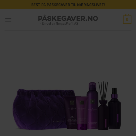
Skip
BEST PÅ PÅSKEGAVER TIL NÆRINGSLIVET!
to
content
0