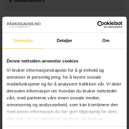
Ønsker logo på produkt
Legg til et hyggelig Påskekort sammen med
Produkt total
gaven for kun 15 NOK per stk. Mindre enn 25
Påskekort total
stk: Blank bakside på kortet, skriv din egen
Samtykke
Detaljer
Om
Totalsum
hilsen. 25 + stk: Vi trykker deres hilsen og
logo på baksiden av kortet. 50 + stk: Ved
Rituals: The Ritual of Yozakura Gavesett Large antall
levering av trykklar fil kan dere også få egen
LEGG I HANDLEKURV
Denne nettsiden anvender cookies
fremside. Vi tar kontakt for overlevering av
Vi bruker informasjonskapsler for å gi innhold og
hilsen og logo
annonser et personlig preg, for å levere sosiale
mediefunksjoner og for å analysere trafikken vår. Vi deler
Velg Påskekort
dessuten informasjon om hvordan du bruker nettstedet
vårt, med partnerne våre innen sosiale medier,
BESKRIVELSE
annonsering og analysearbeid, som kan kombinere den
med annen informasjon du har gjort tilgjengelig for dem,
Dette er den perfekte gaven til en venn eller et
eller som de har samlet inn gjennom din bruk av
familiemedlem, eller for å skjemme bort deg selv! Dette
tjenestene deres.
gavesettet er inspirert av Yozakura, den eldgamle japanske