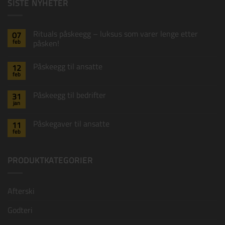
SISTE NYHETER
Påskekort C
+
15,00
kr
Rituals påskeegg – luksus som varer lenge etter
07
feb
påsken!
Ingen
kommentarer
Påskeegg til ansatte
12
til
Rituals
feb
Ingen
påskeegg
kommentarer
–
til
luksus
Påskeegg til bedrifter
31
Påskeegg
som
jan
til
varer
Ingen
ansatte
lenge
kommentarer
til
etter
Påskegaver til ansatte
11
Påskeegg
påsken!
feb
til
Ingen
bedrifter
kommentarer
til
Påskegaver
PRODUKTKATEGORIER
til
ansatte
Afterski
Påskekort D
+
15,00
kr
Godteri