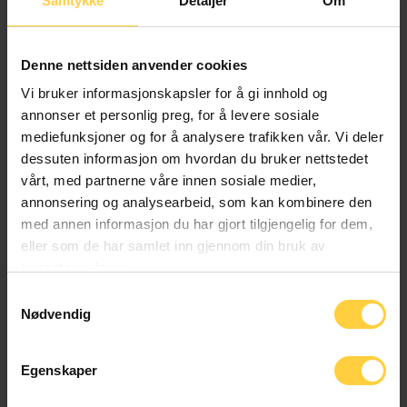
Samtykke
Detaljer
Om
Velg Påskekort
Denne nettsiden anvender cookies
BESKRIVELSE
Vi bruker informasjonskapsler for å gi innhold og
Spesifikasjoner – Ingredienser:
annonser et personlig preg, for å levere sosiale
mediefunksjoner og for å analysere trafikken vår. Vi deler
Pumpkin spice sirup: Sukker, vann, aroma, farge E150b,
dessuten informasjon om hvordan du bruker nettstedet
sitronsyre, konserveringsmidler (kaliumsorbat E202 og
vårt, med partnerne våre innen sosiale medier,
natriumbenzoat E211). 250ml
annonsering og analysearbeid, som kan kombinere den
med annen informasjon du har gjort tilgjengelig for dem,
Søt kanel: Kassia kanel (Indonesia) Nettovekt: 65g
eller som de har samlet inn gjennom din bruk av
tjenestene deres.
Pumpkin spice: Kanel, muskat, ingefær, nellik. Nettovekt:
Samtykkevalg
105g
Nødvendig
Påskekort A
+
15,00
kr
Egenskaper
RELATERTE PRODUKTER