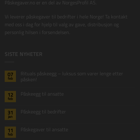
Påskegaver.no er en del av
NorgesProfil AS
.
Vi leverer påskegaver til bedrifter i hele Norge! Ta kontakt
med oss i dag for hjelp til valg av gave, distribusjon og
personlig hilsen i forsendelsen.
SISTE NYHETER
Påskekort C
+
15,00
kr
Rituals påskeegg – luksus som varer lenge etter
07
feb
påsken!
Ingen
kommentarer
Påskeegg til ansatte
12
til
Rituals
feb
Ingen
påskeegg
kommentarer
–
til
luksus
Påskeegg til bedrifter
31
Påskeegg
som
jan
til
varer
Ingen
ansatte
lenge
kommentarer
til
etter
Påskegaver til ansatte
11
Påskeegg
påsken!
feb
til
Ingen
bedrifter