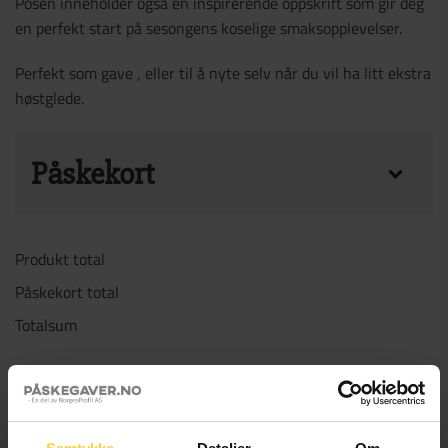
Posen inneholder også en inspirerende oppskrift som gir deg
en perfekt start på sesongens koselige smaksopplevelser.
Perfekt som gave , eller til å nyte selv når du vil ha litt ekstra
høstglede.
Påskekort
Legg til et hyggelig Påskekort sammen med
Produkt total
gaven for kun 15 NOK per stk. Mindre enn 25
Påskekort total
stk: Blank bakside på kortet, skriv din egen
Totalsum
hilsen. 25 + stk: Vi trykker deres hilsen og
logo på baksiden av kortet. 50 + stk: Ved
Temapose Pumpkin Spice antall
levering av trykklar fil kan dere også få egen
LEGG I HANDLEKURV
fremside. Vi tar kontakt for overlevering av
hilsen og logo