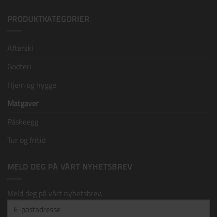
kommentarer
til
Påskegaver
PRODUKTKATEGORIER
til
ansatte
Afterski
Påskekort D
+
15,00
kr
Godteri
Hjem og hygge
Matgaver
Påskeegg
Tur og fritid
MELD DEG PÅ VÅRT NYHETSBREV
Meld deg på vårt nyhetsbrev.