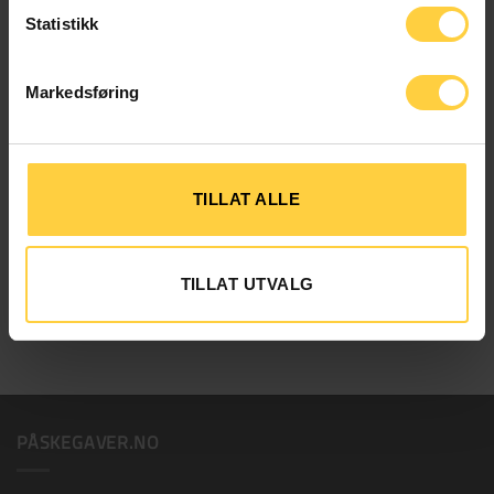
Statistikk
Markedsføring
TILLAT ALLE
MATGAVER
MATGAVER
Drit Forbanna Kinaputt
Drit Forbanna Søt & Hissig
TILLAT UTVALG
kr
279,00
kr
279,00
Påskekort B
+
15,00
kr
PÅSKEGAVER.NO