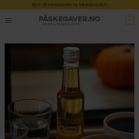
Skip
BEST PÅ PÅSKEGAVER TIL NÆRINGSLIVET!
to
content
0