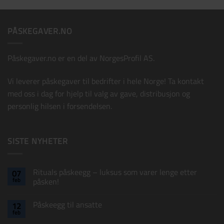
PÅSKEGAVER.NO
Påskegaver.no er en del av
NorgesProfil AS
.
Vi leverer påskegaver til bedrifter i hele Norge! Ta kontakt
med oss i dag for hjelp til valg av gave, distribusjon og
personlig hilsen i forsendelsen.
SISTE NYHETER
Rituals påskeegg – luksus som varer lenge etter
07
feb
påsken!
Ingen
kommentarer
Påskeegg til ansatte
12
til
Rituals
feb
Ingen
påskeegg
kommentarer