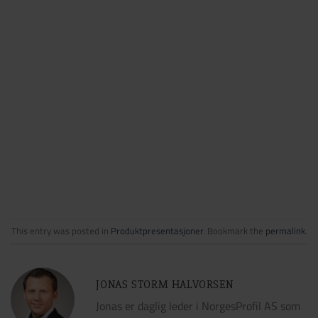
dør eller i postkasse. Så får også de som har
hjemmekontor en hyggelig oppmerksomhet!
Logomerk produktet!
Ønsker dere å personalisere produktene med navn
eller logo kan vi gjøre dette i vår produksjon før
utsendelse. Vi kan trykke, gravere og brodere på
produktene.
This entry was posted in
Produktpresentasjoner
. Bookmark the
permalink
.
JONAS STORM HALVORSEN
Jonas er daglig leder i NorgesProfil AS som