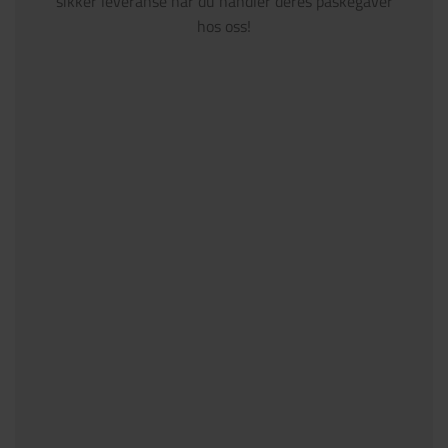
sikker leveranse når du handler deres påskegaver
hos oss!
IF FORSIKRING
TINE