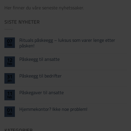
Her finner du våre seneste nyhetssaker.
SISTE NYHETER
Rituals påskeegg – luksus som varer lenge etter
07
feb
påsken!
Ingen
kommentarer
Påskeegg til ansatte
12
til
Rituals
feb
Ingen
påskeegg
kommentarer
–
til
luksus
Påskeegg til bedrifter
31
Påskeegg
som
jan
til
varer
Ingen
ansatte
lenge
kommentarer
til
etter
Påskegaver til ansatte
11
Påskeegg
påsken!
feb
til
Ingen
bedrifter
kommentarer
til
Hjemmekontor? Ikke noe problem!
01
Påskegaver
feb
til
Ingen
ansatte
kommentarer
til
Hjemmekontor?
KATEGORIER
Ikke