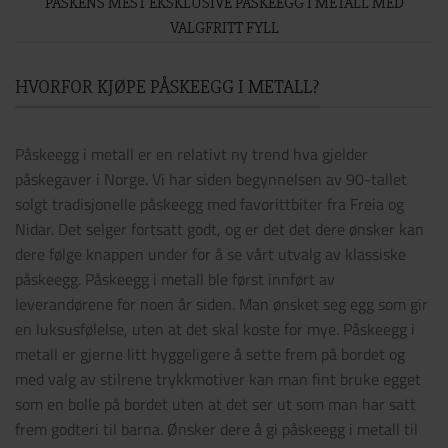
PÅSKENS MEST EKSKLUSIVE PÅSKEEGG I METALL MED
VALGFRITT FYLL
HVORFOR KJØPE PÅSKEEGG I METALL?
Påskeegg i metall er en relativt ny trend hva gjelder
påskegaver i Norge. Vi har siden begynnelsen av 90-tallet
solgt tradisjonelle påskeegg med favorittbiter fra Freia og
Nidar. Det selger fortsatt godt, og er det det dere ønsker kan
dere følge knappen under for å se vårt utvalg av klassiske
påskeegg. Påskeegg i metall ble først innført av
leverandørene for noen år siden. Man ønsket seg egg som gir
en luksusfølelse, uten at det skal koste for mye. Påskeegg i
metall er gjerne litt hyggeligere å sette frem på bordet og
med valg av stilrene trykkmotiver kan man fint bruke egget
som en bolle på bordet uten at det ser ut som man har satt
frem godteri til barna. Ønsker dere å gi påskeegg i metall til