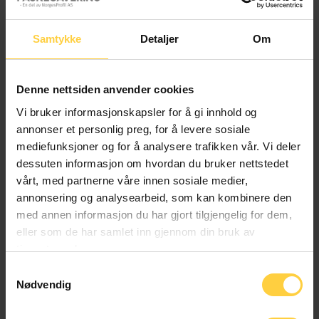
Samtykke
Detaljer
Om
MAL PROFF
MAN
Denne nettsiden anvender cookies
Vi bruker informasjonskapsler for å gi innhold og
annonser et personlig preg, for å levere sosiale
mediefunksjoner og for å analysere trafikken vår. Vi deler
dessuten informasjon om hvordan du bruker nettstedet
vårt, med partnerne våre innen sosiale medier,
annonsering og analysearbeid, som kan kombinere den
med annen informasjon du har gjort tilgjengelig for dem,
MCDONALDS
MICROSOFT
eller som de har samlet inn gjennom din bruk av
tjenestene deres.
Samtykkevalg
Nødvendig