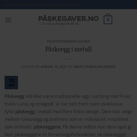
Skip
BEST PÅ PÅSKEGAVER TIL NÆRINGSLIVET!
to
content
0
PRODUKTPRESENTASJONER
Påskeegg i metall
POSTED ON
JANUAR 15, 2021
BY
JONAS STORM HALVORSEN
15
jan
Påskeegg
må ikke være tradisjonelle egg i kartong med Freia
Kvikk Lunsj og smågodt. Vi har tatt frem noen eksklusive
fylte
påskeegg
i metall med flere flotte design. Dere kan velge
mellom luksusegg og pralinere som er individuelt innpakket
som innhold i
påskeeggene
. På denne måten kan dere også gi
bort påskeeggene til forretningsforbindelser så påskeegget