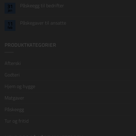
–
til
luksus
Påskeegg til bedrifter
31
Påskeegg
som
jan
til
varer
Ingen
ansatte
lenge
kommentarer
til
etter
Påskegaver til ansatte
11
Påskeegg
påsken!
feb
til
Ingen
bedrifter
kommentarer
til
Påskegaver
PRODUKTKATEGORIER
til
ansatte
Afterski
Godteri
Hjem og hygge
Matgaver
Påskeegg
Tur og fritid